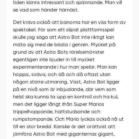
tiden känns intressant och spännande. Man vill
se vad som händer härnäst.
Det krävs också att banorna har en viss form av
spektakel. För som ett slipat plattformsspel
skulle jag säga att Astro Bot inte riktigt kan
mäta sig med de bästa i genren. Mycket på
grund av att Astro Bots rörelsemönster
egentligen inte bjuder in till mycket
experimenterande i hur man spelar. Man kan
hoppa, sväva, och slå och då oftast utan
någon större utmaning. Visst, Astro Bot ligger
på en nivå som är inbjudande, där vem som
helst ska kunna ta upp en kontroll och ha kul,
men det ligger långt ifrån Super Marios
trippelhoppande, hattstudsande och
rumpstompande. Och Mario lyckas också nå ut
till en stor bredd. Kanske är det orättvist att
jämföra Astro Bot med giganternas gigant,