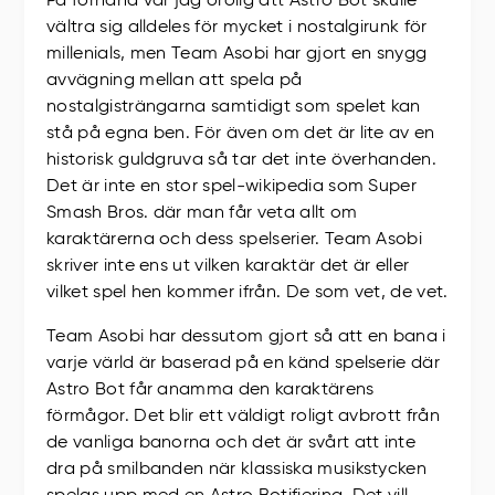
På förhand var jag orolig att Astro Bot skulle
vältra sig alldeles för mycket i nostalgirunk för
millenials, men Team Asobi har gjort en snygg
avvägning mellan att spela på
nostalgisträngarna samtidigt som spelet kan
stå på egna ben. För även om det är lite av en
historisk guldgruva så tar det inte överhanden.
Det är inte en stor spel-wikipedia som Super
Smash Bros. där man får veta allt om
karaktärerna och dess spelserier. Team Asobi
skriver inte ens ut vilken karaktär det är eller
vilket spel hen kommer ifrån. De som vet, de vet.
Team Asobi har dessutom gjort så att en bana i
varje värld är baserad på en känd spelserie där
Astro Bot får anamma den karaktärens
förmågor. Det blir ett väldigt roligt avbrott från
de vanliga banorna och det är svårt att inte
dra på smilbanden när klassiska musikstycken