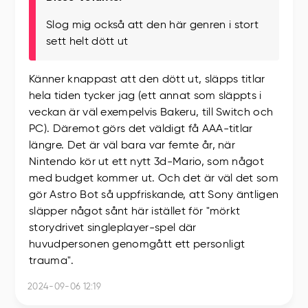
Slog mig också att den här genren i stort
sett helt dött ut
Känner knappast att den dött ut, släpps titlar
hela tiden tycker jag (ett annat som släppts i
veckan är väl exempelvis Bakeru, till Switch och
PC). Däremot görs det väldigt få AAA-titlar
längre. Det är väl bara var femte år, när
Nintendo kör ut ett nytt 3d-Mario, som något
med budget kommer ut. Och det är väl det som
gör Astro Bot så uppfriskande, att Sony äntligen
släpper något sånt här istället för "mörkt
storydrivet singleplayer-spel där
huvudpersonen genomgått ett personligt
trauma".
2024-09-06 12:19