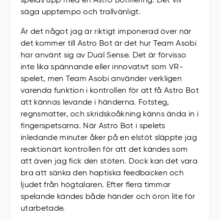
spelas upp med en Astro Botifiering. Det vill
säga upptempo och trallvänligt.
Är det något jag är riktigt imponerad över när
det kommer till Astro Bot är det hur Team Asobi
har använt sig av Dual Sense. Det är förvisso
inte lika spännande eller innovativt som VR-
spelet, men Team Asobi använder verkligen
varenda funktion i kontrollen för att få Astro Bot
att kännas levande i händerna. Fotsteg,
regnsmatter, och skridskoåkning känns ända in i
fingerspetsarna. När Astro Bot i spelets
inledande minuter åker på en elstöt släppte jag
reaktionärt kontrollen för att det kändes som
att även jag fick den stöten. Dock kan det vara
bra att sänka den haptiska feedbacken och
ljudet från högtalaren. Efter flera timmar
spelande kändes både händer och öron lite för
utarbetade.