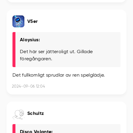
V5er
Aloysius:
Det här ser jätteroligt ut. Gillade
föregångaren.
Det fullkomligt sprudlar av ren spelglädje.
2024-09-06 12:04
Schultz
Disco Volante: