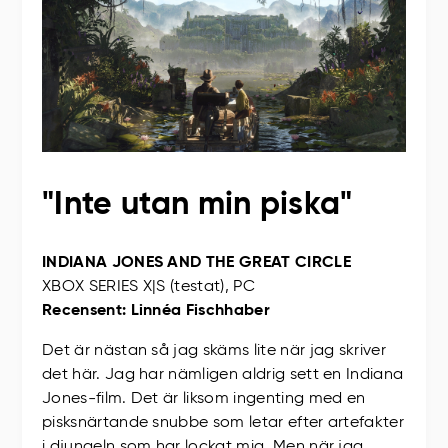
"Inte utan min piska"
INDIANA JONES AND THE GREAT CIRCLE
XBOX SERIES X|S (testat), PC
Recensent: Linnéa Fischhaber
Det är nästan så jag skäms lite när jag skriver
det här. Jag har nämligen aldrig sett en Indiana
Jones-film. Det är liksom ingenting med en
pisksnärtande snubbe som letar efter artefakter
i djungeln som har lockat mig. Men när jag