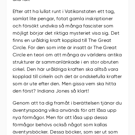
Efter att ha lullat runt i Vatikanstaten ett tag,
samlat lite pengar, fotat gamla inskriptioner
och försökt undvika så många fascister som
möjligt börjar det riktiga mysteriet visa sig. Det
finns en uråldrig kraft kopplad till The Great
Circle. För den som inte är insatt är The Great
Circle en teori om att många av världens antika
strukturer är sammanlänkade i en stor obruten
cirkel. Den här uråldriga kraften ska alltså vara
kopplad till cirkeln och det är ondskefulla krafter
som är ute efter den. Men gissa vem ska hitta
den först? Indiana Jones så klart!
Genom att ta dig framåt i berättelsen tjänar du
äventyrspoäng vilka används för att låsa upp
nya förmågor. Men för att låsa upp dessa
förmågor behövs också något som kallas
äventyrsböcker. Dessa böcker, som ser ut som