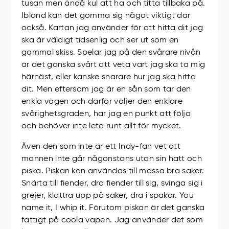
tusan men ändå kul att ha och titta tillbaka på.
Ibland kan det gömma sig något viktigt där
också. Kartan jag använder för att hitta dit jag
ska är väldigt tidsenlig och ser ut som en
gammal skiss. Spelar jag på den svårare nivån
är det ganska svårt att veta vart jag ska ta mig
härnäst, eller kanske snarare hur jag ska hitta
dit. Men eftersom jag är en sån som tar den
enkla vägen och därför väljer den enklare
svårighetsgraden, har jag en punkt att följa
och behöver inte leta runt allt för mycket.
Även den som inte är ett Indy-fan vet att
mannen inte går någonstans utan sin hatt och
piska. Piskan kan användas till massa bra saker.
Snärta till fiender, dra fiender till sig, svinga sig i
grejer, klättra upp på saker, dra i spakar. You
name it, I whip it. Förutom piskan är det ganska
fattigt på coola vapen. Jag använder det som