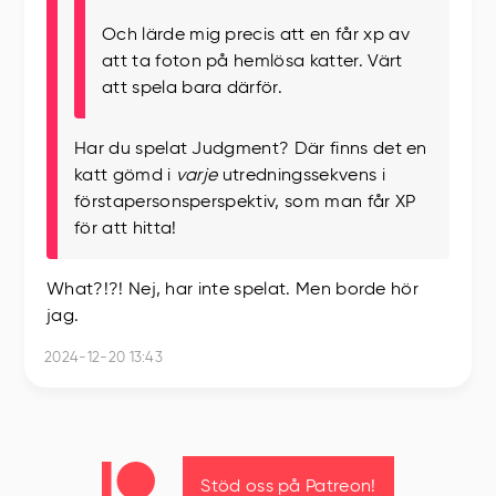
Och lärde mig precis att en får xp av
att ta foton på hemlösa katter. Värt
att spela bara därför.
Har du spelat Judgment? Där finns det en
katt gömd i
varje
utredningssekvens i
förstapersonsperspektiv, som man får XP
för att hitta!
What?!?! Nej, har inte spelat. Men borde hör
jag.
2024-12-20 13:43
Stöd oss på Patreon!