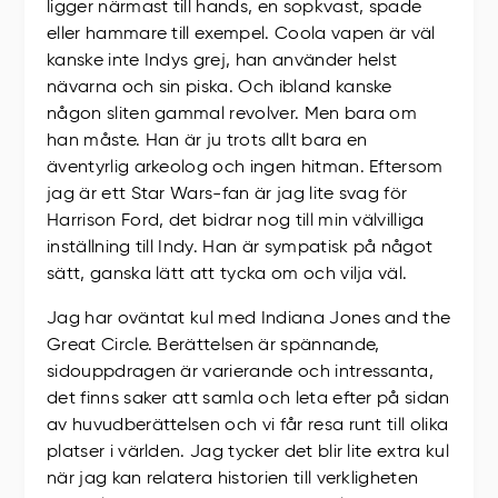
ligger närmast till hands, en sopkvast, spade
eller hammare till exempel. Coola vapen är väl
kanske inte Indys grej, han använder helst
nävarna och sin piska. Och ibland kanske
någon sliten gammal revolver. Men bara om
han måste. Han är ju trots allt bara en
äventyrlig arkeolog och ingen hitman. Eftersom
jag är ett Star Wars-fan är jag lite svag för
Harrison Ford, det bidrar nog till min välvilliga
inställning till Indy. Han är sympatisk på något
sätt, ganska lätt att tycka om och vilja väl.
Jag har oväntat kul med Indiana Jones and the
Great Circle. Berättelsen är spännande,
sidouppdragen är varierande och intressanta,
det finns saker att samla och leta efter på sidan
av huvudberättelsen och vi får resa runt till olika
platser i världen. Jag tycker det blir lite extra kul
när jag kan relatera historien till verkligheten