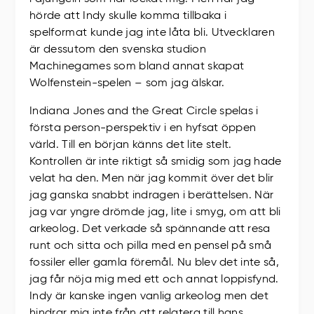
hörde att Indy skulle komma tillbaka i
spelformat kunde jag inte låta bli. Utvecklaren
är dessutom den svenska studion
Machinegames som bland annat skapat
Wolfenstein-spelen – som jag älskar.
Indiana Jones and the Great Circle spelas i
första person-perspektiv i en hyfsat öppen
värld. Till en början känns det lite stelt.
Kontrollen är inte riktigt så smidig som jag hade
velat ha den. Men när jag kommit över det blir
jag ganska snabbt indragen i berättelsen. När
jag var yngre drömde jag, lite i smyg, om att bli
arkeolog. Det verkade så spännande att resa
runt och sitta och pilla med en pensel på små
fossiler eller gamla föremål. Nu blev det inte så,
jag får nöja mig med ett och annat loppisfynd.
Indy är kanske ingen vanlig arkeolog men det
hindrar mig inte från att relatera till hans